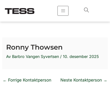
Hopp
rett
til
innholdet
Ronny Thowsen
Av
Barbro Vangen Syvertsen
/
10. desember 2025
←
Forrige Kontaktperson
Neste Kontaktperson
→