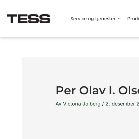
Hopp
rett
Service og tjenester
Prod
til
innholdet
Per Olav I. Ol
Av
Victoria Jolberg
/
2. desember 