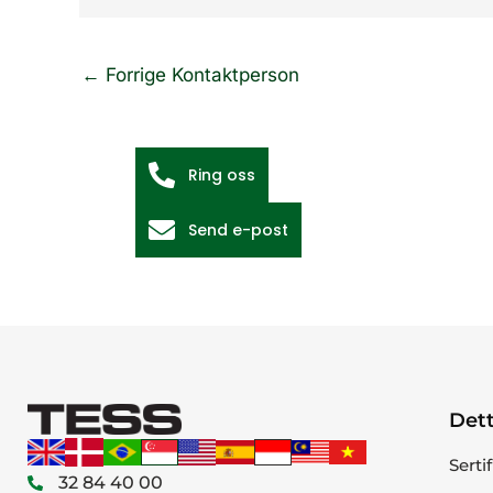
←
Forrige Kontaktperson
Ring oss
Send e-post
Dett
Serti
32 84 40 00