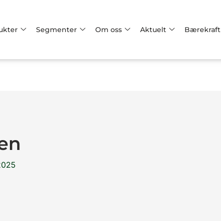
ukter
Segmenter
Om oss
Aktuelt
Bærekraft
sen
2025