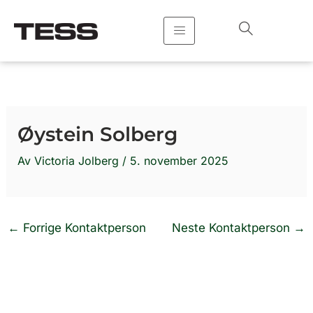
Hopp
rett
til
innholdet
Øystein Solberg
Av
Victoria Jolberg
/
5. november 2025
←
Forrige Kontaktperson
Neste Kontaktperson
→