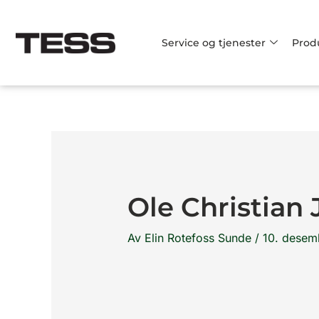
Hopp
rett
Service og tjenester
Prod
til
innholdet
Ole Christian
Av
Elin Rotefoss Sunde
/
10. desem