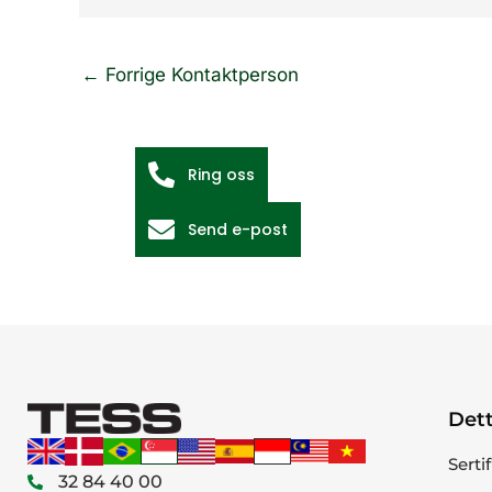
←
Forrige Kontaktperson
Ring oss
Send e-post
Dett
Serti
32 84 40 00