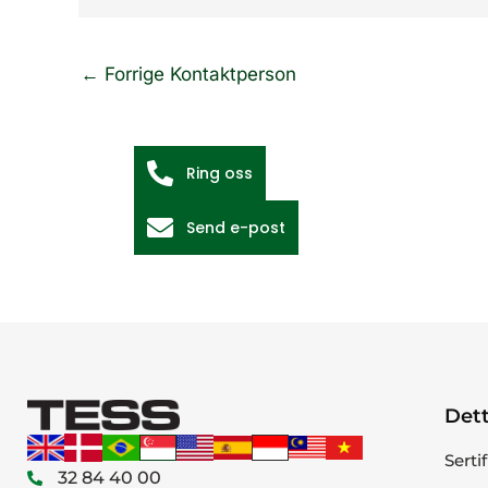
←
Forrige Kontaktperson
Ring oss
Send e-post
Dett
Serti
32 84 40 00