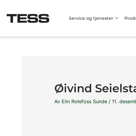
Hopp
rett
Service og tjenester
Prod
til
innholdet
Øivind Seielst
Av
Elin Rotefoss Sunde
/
11. desem