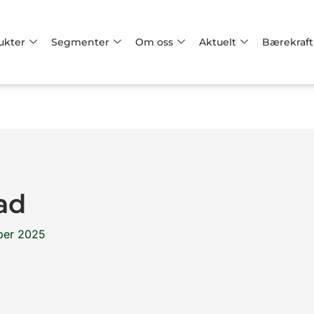
ukter
Segmenter
Om oss
Aktuelt
Bærekraft
ad
ber 2025