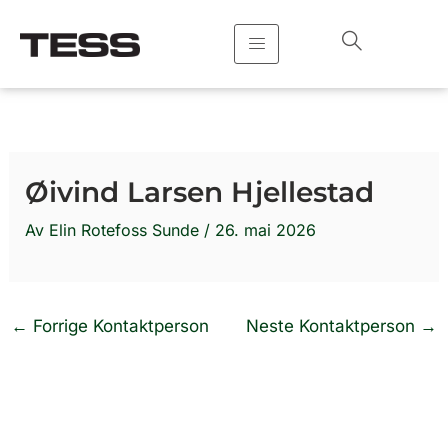
Hopp
rett
til
innholdet
Øivind Larsen Hjellestad
Av
Elin Rotefoss Sunde
/
26. mai 2026
←
Forrige Kontaktperson
Neste Kontaktperson
→