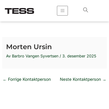
Hopp
rett
til
innholdet
Morten Ursin
Av
Barbro Vangen Syvertsen
/
3. desember 2025
←
Forrige Kontaktperson
Neste Kontaktperson
→