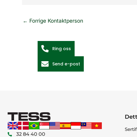
←
Forrige Kontaktperson
Ring oss
Send e-post
Dett
Serti
32 84 40 00