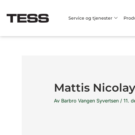
Hopp
rett
Service og tjenester
Prod
til
innholdet
Mattis Nicola
Av
Barbro Vangen Syvertsen
/
11. 