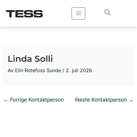
Hopp
rett
til
innholdet
Linda Solli
Av
Elin Rotefoss Sunde
/
2. juli 2026
←
Forrige Kontaktperson
Neste Kontaktperson
→