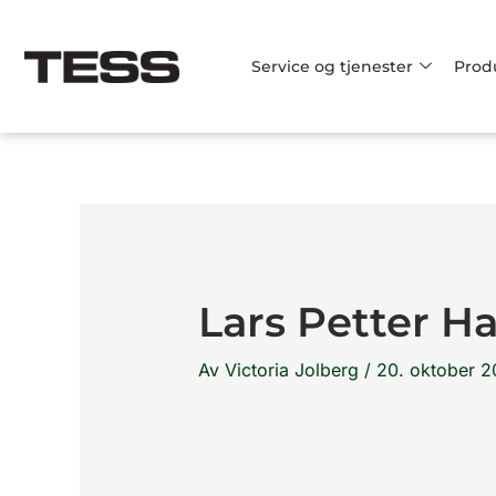
Hopp
rett
Service og tjenester
Prod
til
innholdet
Lars Petter H
Av
Victoria Jolberg
/
20. oktober 