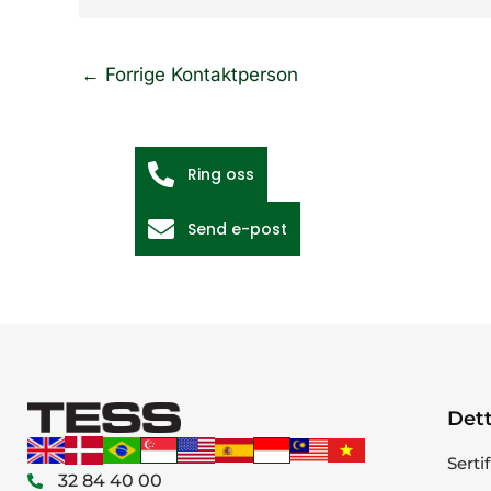
←
Forrige Kontaktperson
Ring oss
Send e-post
Dett
Serti
32 84 40 00