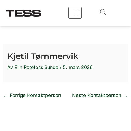
Hopp
rett
til
innholdet
Kjetil Tømmervik
Av
Elin Rotefoss Sunde
/
5. mars 2026
←
Forrige Kontaktperson
Neste Kontaktperson
→