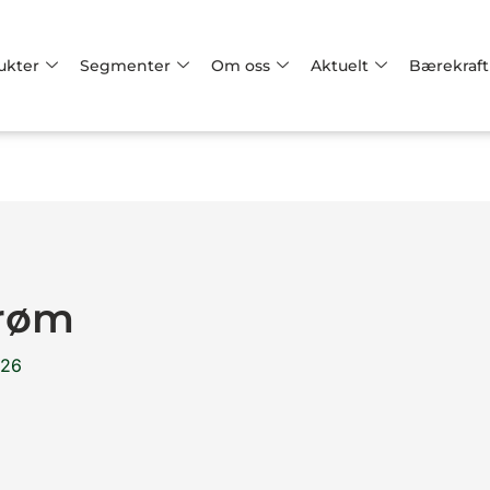
ukter
Segmenter
Om oss
Aktuelt
Bærekraft
trøm
026