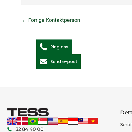
←
Forrige Kontaktperson
Ring oss
Send e-post
Dett
Serti
32 84 40 00