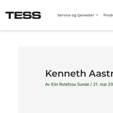
Hopp
rett
Service og tjenester
Prod
til
innholdet
Kenneth Aas
Av
Elin Rotefoss Sunde
/
21. mai 2