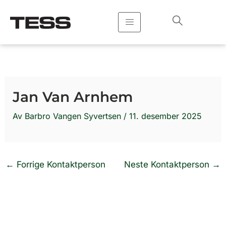
Hopp
rett
til
innholdet
Jan Van Arnhem
Av
Barbro Vangen Syvertsen
/
11. desember 2025
←
Forrige Kontaktperson
Neste Kontaktperson
→