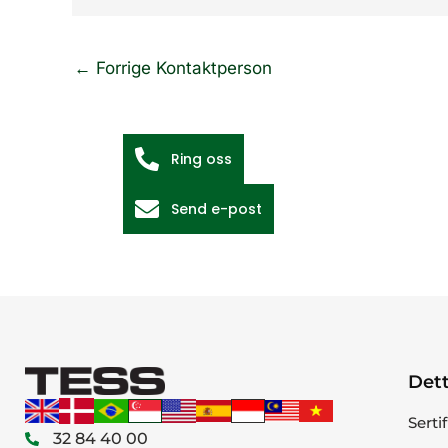
←
Forrige Kontaktperson
Ring oss
Send e-post
Dett
Serti
32 84 40 00