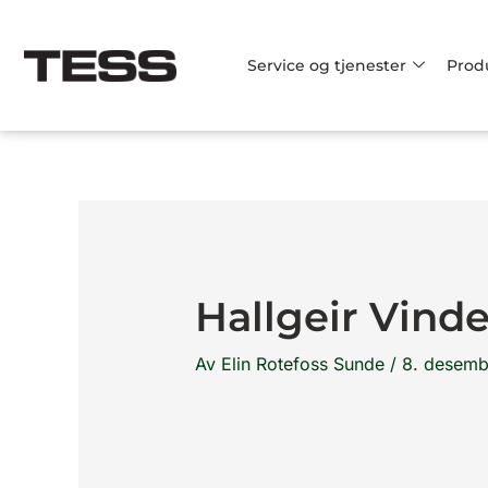
Hopp
rett
Service og tjenester
Prod
til
innholdet
Hallgeir Vind
Av
Elin Rotefoss Sunde
/
8. desemb