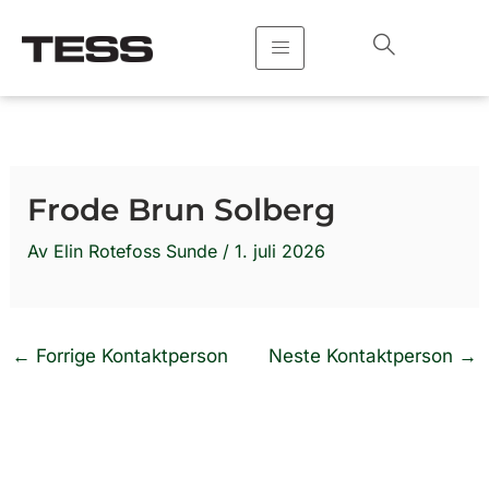
Hopp
rett
til
innholdet
Frode Brun Solberg
Av
Elin Rotefoss Sunde
/
1. juli 2026
←
Forrige Kontaktperson
Neste Kontaktperson
→