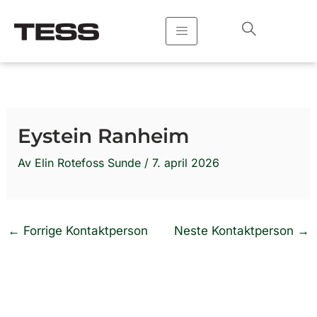
Hopp
rett
til
innholdet
Eystein Ranheim
Av
Elin Rotefoss Sunde
/
7. april 2026
←
Forrige Kontaktperson
Neste Kontaktperson
→