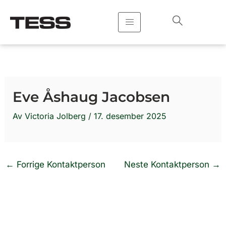
Hopp
rett
til
innholdet
Eve Åshaug Jacobsen
Av
Victoria Jolberg
/
17. desember 2025
←
Forrige Kontaktperson
Neste Kontaktperson
→