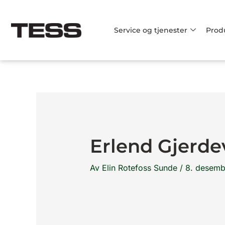
Hopp
rett
Service og tjenester
Prod
til
innholdet
Erlend Gjerde
Av
Elin Rotefoss Sunde
/
8. desemb