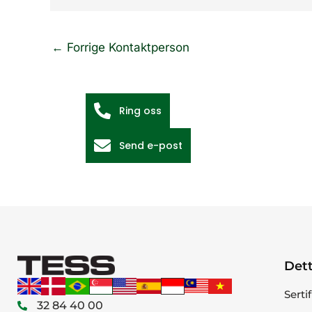
←
Forrige Kontaktperson
Ring oss
Send e-post
Dett
Serti
32 84 40 00