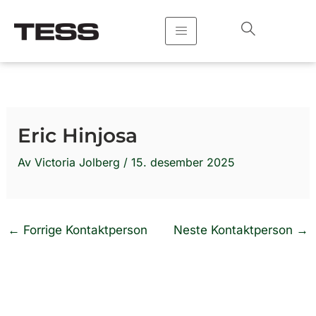
Hopp
rett
til
innholdet
Eric Hinjosa
Av
Victoria Jolberg
/
15. desember 2025
←
Forrige Kontaktperson
Neste Kontaktperson
→