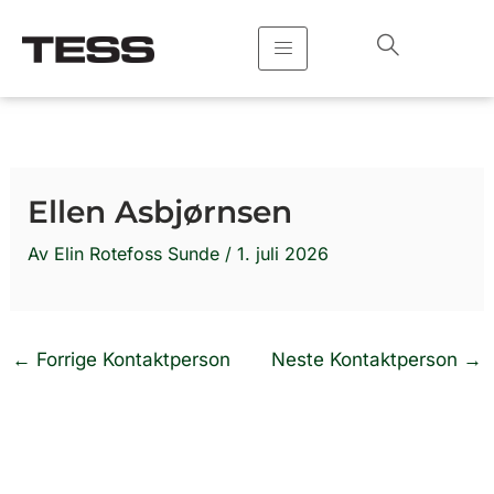
Hopp
rett
til
innholdet
Ellen Asbjørnsen
Av
Elin Rotefoss Sunde
/
1. juli 2026
←
Forrige Kontaktperson
Neste Kontaktperson
→