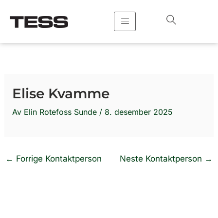
Hopp
rett
til
innholdet
Elise Kvamme
Av
Elin Rotefoss Sunde
/
8. desember 2025
←
Forrige Kontaktperson
Neste Kontaktperson
→