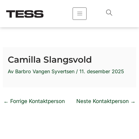
Hopp
rett
til
innholdet
Camilla Slangsvold
Av
Barbro Vangen Syvertsen
/
11. desember 2025
←
Forrige Kontaktperson
Neste Kontaktperson
→