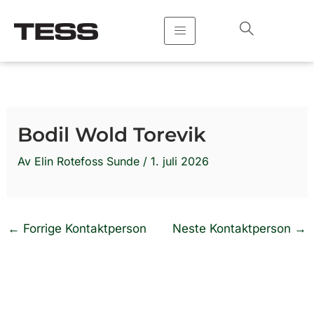
Hopp
rett
til
innholdet
Bodil Wold Torevik
Av
Elin Rotefoss Sunde
/
1. juli 2026
←
Forrige Kontaktperson
Neste Kontaktperson
→