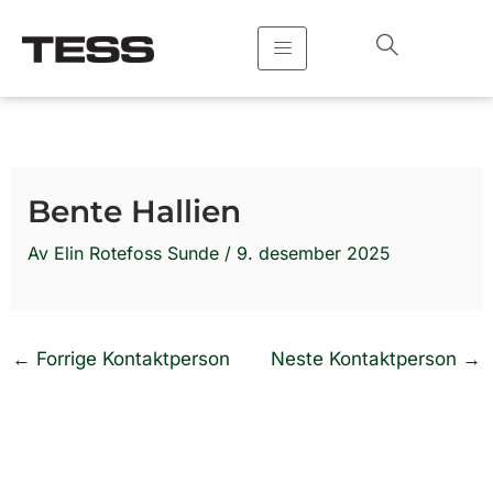
Hopp
rett
til
innholdet
Bente Hallien
Av
Elin Rotefoss Sunde
/
9. desember 2025
←
Forrige Kontaktperson
Neste Kontaktperson
→