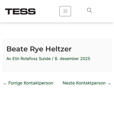
Hopp
rett
til
innholdet
Beate Rye Heltzer
Av
Elin Rotefoss Sunde
/
8. desember 2025
←
Forrige Kontaktperson
Neste Kontaktperson
→