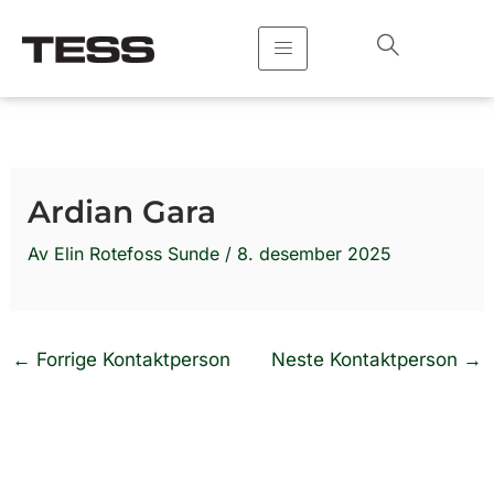
Hopp
rett
til
innholdet
Ardian Gara
Av
Elin Rotefoss Sunde
/
8. desember 2025
←
Forrige Kontaktperson
Neste Kontaktperson
→