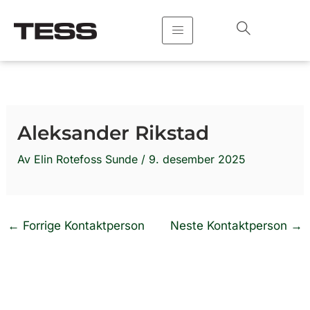
Hopp
rett
til
innholdet
Aleksander Rikstad
Av
Elin Rotefoss Sunde
/
9. desember 2025
←
Forrige Kontaktperson
Neste Kontaktperson
→