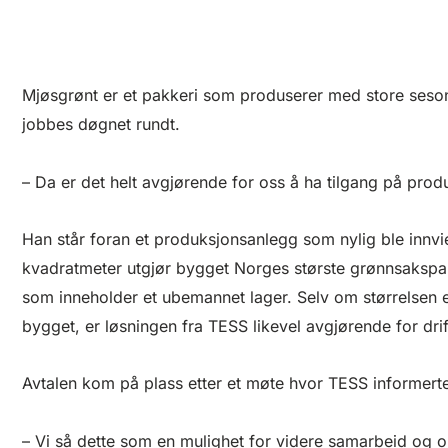
Mjøsgrønt er et pakkeri som produserer med store sesong
jobbes døgnet rundt.
– Da er det helt avgjørende for oss å ha tilgang på produ
Han står foran et produksjonsanlegg som nylig ble innvi
kvadratmeter utgjør bygget Norges største grønnsakspak
som inneholder et ubemannet lager. Selv om størrelsen
bygget, er løsningen fra TESS likevel avgjørende for dri
Avtalen kom på plass etter et møte hvor TESS informer
– Vi så dette som en mulighet for videre samarbeid og o