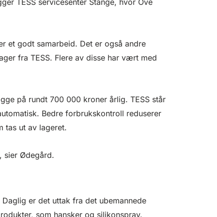
igger TESS servicesenter Stange, hvor Ove
per et godt samarbeid. Det er også andre
lager fra TESS. Flere av disse har vært med
igge på rundt 700 000 kroner årlig. TESS står
 automatisk. Bedre forbrukskontroll reduserer
m tas ut av lageret.
er, sier Ødegård.
e. Daglig er det uttak fra det ubemannede
 produkter, som hansker og silikonspray.