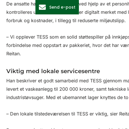
De ansatte har tilgang på lageret ved hjelp av et person
Send e-post
kontrolleres uttak av varene som er digitalt merket med 
forbruk og kostnader, i tillegg til reduserte miljøutslipp.
– Vi opplever TESS som en solid støttespiller på innkjøps
forbindelse med oppstart av pakkeriet, hvor det har vært
Reitan.
Viktig med lokale servicesentre
Han beskriver et godt samarbeid med TESS gjennom man
levert et vaskeanlegg til 200 000 kroner, samt tekniske
industristøvsuger. Med et ubemannet lager knyttes de 
– Den lokale tilstedeværelsen til TESS er viktig, sier Rei