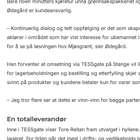
Bare noen minutters kjøretur unna grønnsakspakkeriet l
Ødegård er kundeansvarlig.
– Kontinuerlig dialog og tett oppfølging er det som ska
aktører i området som har vist interesse for ubemannet 
for å se på løsningen hos Mjøsgrønt, sier Ødegård.
Han forventer at omsetning via TESSgate på Stange vil l
for lagerbeholdningen og bestilling og etterfylling skjer
svinn på produkter og kundene betaler kun for varer so
– Jeg tror flere ser at dette er vinn-vinn for begge part
En totalleverandør
Inne i TESSgate viser Tore Reitan fram utvalget i hyllen
lageret. For tiden går det mest i drifts- og vedlikeholds