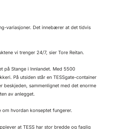
-variasjoner. Det innebærer at det tidvis
ktene vi trenger 24/7, sier Tore Reitan.
et på Stange i Innlandet. Med 5500
keri. På utsiden står en TESSgate-container
 er beskjeden, sammenlignet med det enorme
ften av anlegget.
te om hvordan konseptet fungerer.
pplever at TESS har stor bredde og faglig